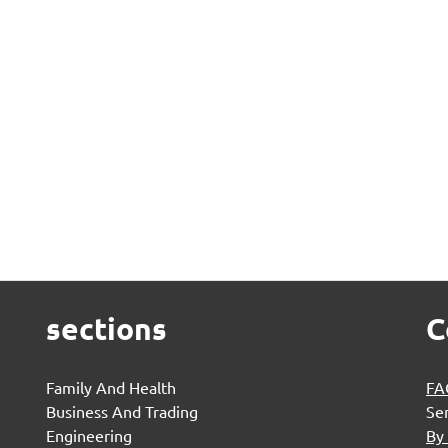
sections
C
Family And Health
FA
Business And Trading
Se
Engineering
By