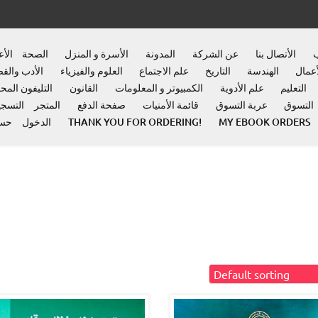
ب
الأتصال بنا
عن الشركة
المدونة
الأسرة و المنزل
الصحة
الأ
أعمال
الهندسة
التاريخ
علم الاجتماع
العلوم والفيزياء
الأدب وال
التعليم
علم الأدوية
الكمبيوتر و المعلومات
القانون
التليفون المح
التسوق
عربة التسوق
قائمة الأمنيات
صفحة الدفع
المتجر
التسجي
MY EBOOK ORDERS
THANK YOU FOR ORDERING!
الدخول
حسا