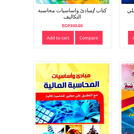
لي
كتاب /مبادئ واساسيات محاسبة
التكاليف
EGP
300.00
Add to cart
Compare