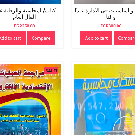
كتاب/المحاسبة والرقابة ع
و فنا
المال العام
EGP
250.00
EGP
300.00
Add to cart
Compare
Add to cart
Compar
SALE!